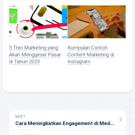
5 Tren Marketing yang
Kumpulan Contoh
Akan Menggeser Pasar
Content Marketing di
di Tahun 2023
Instagram
NEXT
Cara Meningkatkan Engagement di Media Sosial dengan Video