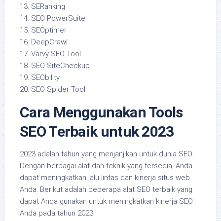
13. SERanking
14. SEO PowerSuite
15. SEOptimer
16. DeepCrawl
17. Varvy SEO Tool
18. SEO SiteCheckup
19. SEObility
20. SEO Spider Tool
Cara Menggunakan Tools
SEO Terbaik untuk 2023
2023 adalah tahun yang menjanjikan untuk dunia SEO.
Dengan berbagai alat dan teknik yang tersedia, Anda
dapat meningkatkan lalu lintas dan kinerja situs web
Anda. Berikut adalah beberapa alat SEO terbaik yang
dapat Anda gunakan untuk meningkatkan kinerja SEO
Anda pada tahun 2023: