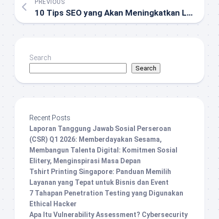
PREVIOUS
10 Tips SEO yang Akan Meningkatkan Lalu Lintas Situs Web Anda
Search
Search
Recent Posts
Laporan Tanggung Jawab Sosial Perseroan
(CSR) Q1 2026: Memberdayakan Sesama,
Membangun Talenta Digital: Komitmen Sosial
Elitery, Menginspirasi Masa Depan
Tshirt Printing Singapore: Panduan Memilih
Layanan yang Tepat untuk Bisnis dan Event
7 Tahapan Penetration Testing yang Digunakan
Ethical Hacker
Apa Itu Vulnerability Assessment? Cybersecurity