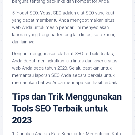
berguna tentang backlinks dan kompetitor Anda.
5. Yoast SEO: Yoast SEO adalah alat SEO yang kuat
yang dapat membantu Anda mengoptimalkan situs
web Anda untuk mesin pencari. Ini menyediakan
laporan yang berguna tentang lalu lintas, kata kunci,
dan lainnya.
Dengan menggunakan alat-alat SEO terbaik di atas,
Anda dapat meningkatkan lalu lintas dan kinerja situs
web Anda pada tahun 2023. Selalu pastikan untuk
memantau laporan SEO Anda secara berkala untuk
memastikan bahwa Anda mendapatkan hasil terbaik.
Tips dan Trik Menggunakan
Tools SEO Terbaik untuk
2023
1. Gunakan Analisis Kata Kunci untuk Menentukan Kata